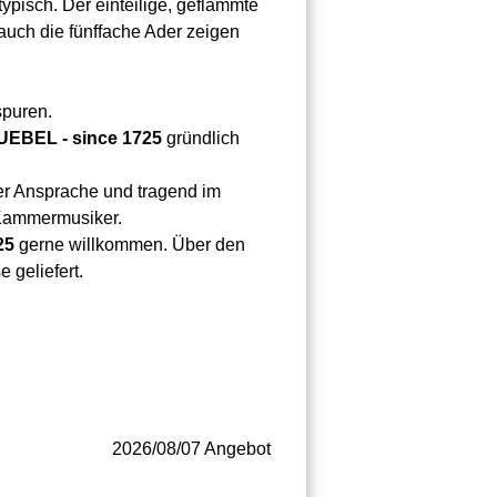
typisch. Der einteilige, geflammte
auch die fünffache Ader zeigen
spuren.
UEBEL - since 1725
gründlich
 der Ansprache und tragend im
 Kammermusiker.
25
gerne willkommen. Über den
 geliefert.
2026/08/07 Angebot