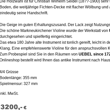
Die Holzwahl ist für Christian Wilhelm Seidel (18??-1900) sehr 
Boden, die weitjährige Fichten-Decke mit flacher Wölbung und 
eindeutig seine Handschrift.
Die Geige im guten Erhaltungszusand. Der Lack zeigt Nutzung
Die schöne Markneukirchener Violine wurde der Werkstatt von
durchgesehen und spielfertig eingerichtet.
Das etwa 180 Jahre alte Instrument ist tonlich gereift, leicht in
Klang. Eine empfehlenswerte Violine für den anspruchsvollen
Zum Probespiel sind Sie in den Räumen von
UEBEL since 17
Onlineshop bestellt wird Ihnen das antike Instrument nach Hause
4/4 Grüsse
Bodenlänge: 355 mm
Spielmensur: 327 mm
inkl. MwSt.