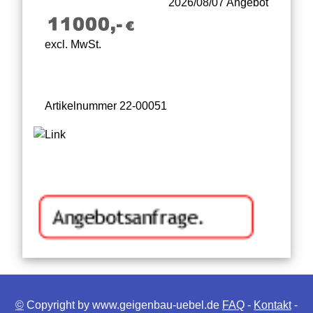
2026/08/07 Angebot
excl. MwSt.
Artikelnummer 22-00051
©
Copyright by www.geigenbau-uebel.de
FAQ
-
Kontakt
-