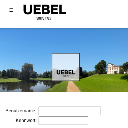
☰
Benutzername
:
Kennwort
: