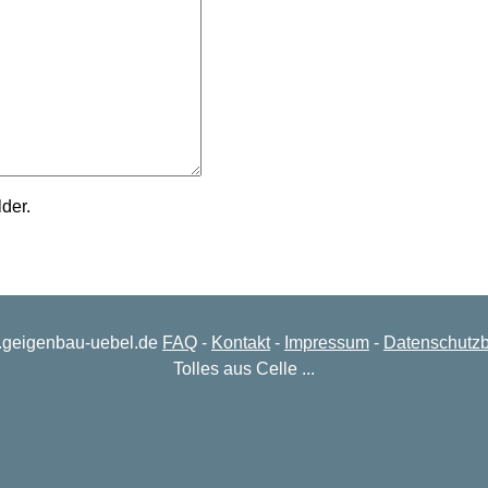
lder.
.geigenbau-uebel.de
FAQ
-
Kontakt
-
Impressum
-
Datenschutz
Tolles aus Celle ...